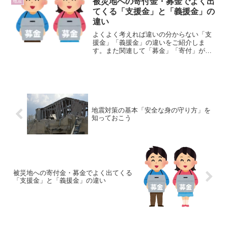
被災地への寄付金・募金でよく出
地震
避難を促します。本記事では...
てくる「支援金」と「義援金」の
違い
よくよく考えれば違いの分からない「支
援金」「義援金」の違いをご紹介しま
す。また関連して「募金」「寄付」があ
ります。本来「募金」とは金銭を募って
集める行為を言います。一方で「寄付」
とは金銭を贈る行為を言います。つまり
寄付を募る行為が募金とも言...
地震対策の基本「安全な身の守り方」を
知っておこう
被災地への寄付金・募金でよく出てくる
「支援金」と「義援金」の違い