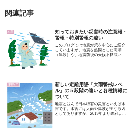
関連記事
知っておきたい災害時の注意報・
地震
警報・特別警報の違い
このブログでは地震対策を中心にご紹介
していますが、地震を起因とした高潮
（津波）や、地震前後の天候不良或いは
風水害には十分な注意が必要となりま
す。悪いことと言うのは重なって起きる
という発想をすれば、地震で緩んだ地盤
に豪雨が降り注ぐことだってあ...
新しい避難用語「大雨警戒レベ
災害対策
ル」の５段階の違いと各種情報に
ついて
地震と並んで日本特有の災害といえば水
害です。水害には大雨や津波が主な原因
としてありますが、2019年より政府より
発表される防災情報として「大雨警戒レ
ベル」が始まりました。意外と新しいワ
ードである大雨警戒レベルについて理解
を深め、どのような備...