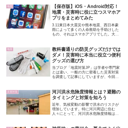
【保存版】iOS・Android対応！
地震
地震・災害時に役に立つスマホア
プリをまとめてみた
3.11東日本大震災や熊本地震、西日本豪
雨によって多くの人命救助を手助けした
もの、それはスマホアプリでした。大地
震や豪雨でも、また電話回線がパンクし
ていてもiPhoneやアンドロイドのスマホ
のネット通信は生きていたからです。着
教科書通りの防災グッズだけでは
地震
の身着のまま避...
ダメ！災害時に本当に役立つ便利
グッズの選び方
当ブログ「地震対策JP」は学者や専門家
とは違い、一般の方に密着した災害対策
を調査して記事にしていますが、今回は
一般的な防災グッズ一式だけでは非常に
不便な思いをする、というお話です。震
災の日や3.11などが近づくと、様々なメ
河川洪水危険度情報とは？避難の
災害対策
ディアが便利な防災...
タイミングと対策を知ろう
近年、気候変動の影響で洪水のリスクが
増加しています。特に河川周辺に住む
人々にとって、河川洪水危険度情報は、
命を守るための重要な情報源です。この
情報は、河川の水位が上昇し、洪水の危
険性が高まった際に発せられ、速やかな