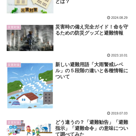
とは？
2024.08.29
災害時の備え完全ガイド！命を守
災害対策
るための防災グッズと避難情報
2023.10.01
新しい避難用語「大雨警戒レベ
災害対策
ル」の５段階の違いと各種情報に
ついて
2019.07.03
どう違うの？「避難勧告」「避難
災害対策
指示」「避難命令」の意味につい
て調べてみた