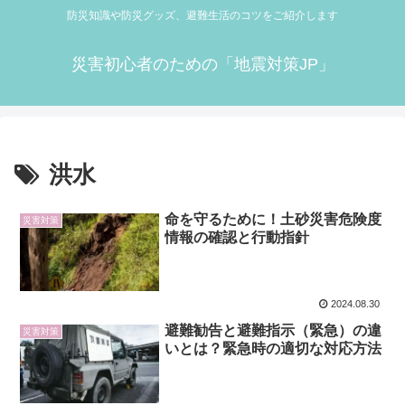
防災知識や防災グッズ、避難生活のコツをご紹介します
災害初心者のための「地震対策JP」
洪水
命を守るために！土砂災害危険度
災害対策
情報の確認と行動指針
2024.08.30
避難勧告と避難指示（緊急）の違
災害対策
いとは？緊急時の適切な対応方法